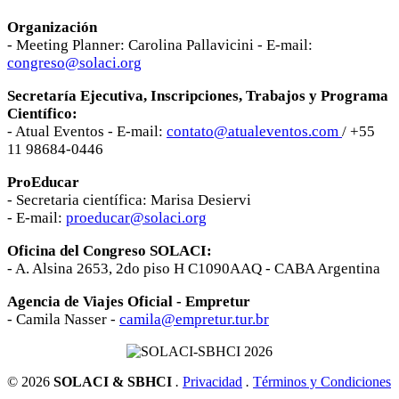
Organización
- Meeting Planner: Carolina Pallavicini - E-mail:
congreso@solaci.org
Secretaría Ejecutiva, Inscripciones, Trabajos y Programa
Científico:
- Atual Eventos - E-mail:
contato@atualeventos.com
/ +55
11 98684-0446
ProEducar
- Secretaria científica: Marisa Desiervi
- E-mail:
proeducar@solaci.org
Oficina del Congreso SOLACI:
- A. Alsina 2653, 2do piso H C1090AAQ - CABA Argentina
Agencia de Viajes Oficial - Empretur
- Camila Nasser -
camila@empretur.tur.br
© 2026
SOLACI & SBHCI
.
Privacidad
.
Términos y Condiciones