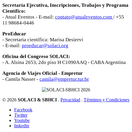
Secretaría Ejecutiva, Inscripciones, Trabajos y Programa
Científico:
- Atual Eventos - E-mail:
contato@atualeventos.com
/ +55
11 98684-0446
ProEducar
- Secretaria científica: Marisa Desiervi
- E-mail:
proeducar@solaci.org
Oficina del Congreso SOLACI:
- A. Alsina 2653, 2do piso H C1090AAQ - CABA Argentina
Agencia de Viajes Oficial - Empretur
- Camila Nasser -
camila@empretur.tur.br
© 2026
SOLACI & SBHCI
.
Privacidad
.
Términos y Condiciones
Facebook
Twitter
Youtube
linkedin